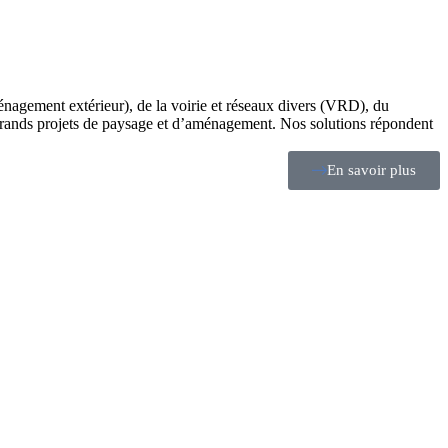
énagement extérieur), de la voirie et réseaux divers (VRD), du
 grands projets de paysage et d’aménagement. Nos solutions répondent
En savoir plus
E
N