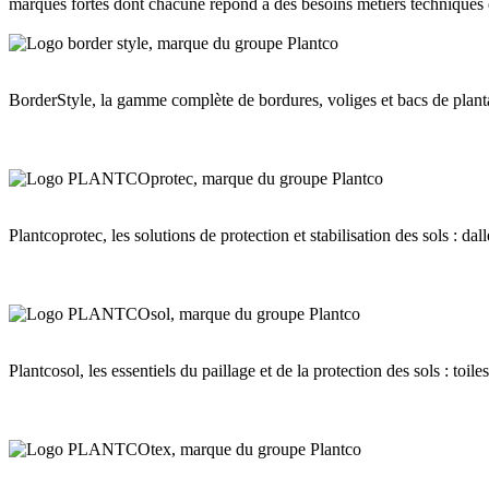
marques fortes dont chacune répond à des besoins métiers techniques e
BorderStyle, la gamme complète de bordures, voliges et bacs de plantati
Plantcoprotec, les solutions de protection et stabilisation des sols : da
Plantcosol, les essentiels du paillage et de la protection des sols : toil