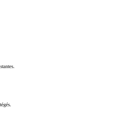
stantes.
otégés.