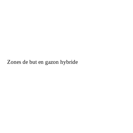
Engagements
Nous suivre
Linkedin
Facebook
Instagram
Youtube
X
Linkedin
Facebook
Instagram
Youtube
X
Contact
+33 (5) 49 84 58 30
Z.A. de la Croche
14 route de la Berlette
86 320 CIVAUX
info@plantco.fr