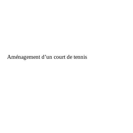
Parc de l’Ilot de Laage
Zones de but en gazon hybride