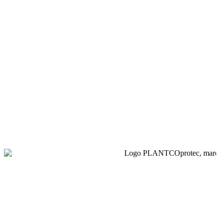
BorderStyle, une gamme complète pour délimiter et
structurer vos espaces verts : bordures et voliges toutes
surfaces (acier, aluminium, PE) et bacs de plantation
modulables pour des aménagements durables et
soignés.
Plantcoprotec regroupe les solutions de protection et