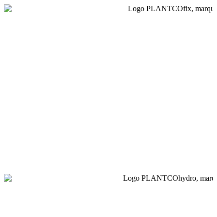
PlantcoFix rassemble des solutions d’ancrage de motte,
de haubanage des arbres et d’ancrage de mobil-home,
ainsi qu’une gamme complète d’accessoires de
plantation. Sécurisez durablement vos aménagements
grâce à des systèmes fiables de fixation et de protection
des végétaux.