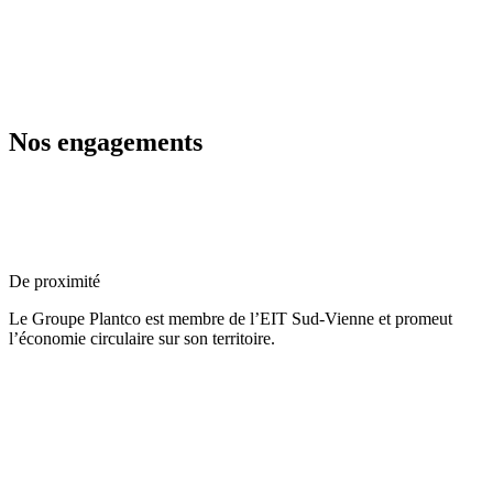
Environnementaux
Nous commercialisons des solutions recyclés, recyclables et
biosourcées, car les enjeux environnementaux sont au coeur de notre
stratégie.
Nos projets
Explorez nos réalisations en aménagement extérieur, gestion de
l’eau, développement racinaire, gazon synthétique et solutions
paysagères à travers des projets concrets réalisés pour les
collectivités, entreprises et professionnels du paysage.
Forêt urbaine de l’Hôtel de Ville de Paris