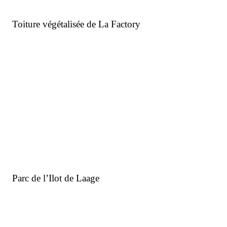
Voir tous nos projets
Rechercher un produit
Qui sommes-nous ?
Le groupe Plantco
Nos marques
Projets
Engagements
Le groupe Plantco
Nos marques
Projets