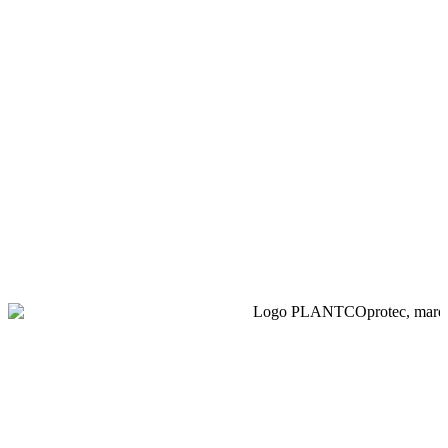
BorderStyle, une gamme complète pour délimiter et
structurer vos espaces verts : bordures et voliges toutes
surfaces (acier, aluminium, PE) et bacs de plantation
modulables pour des aménagements durables et
soignés.
Plantcoprotec regroupe les solutions de protection et