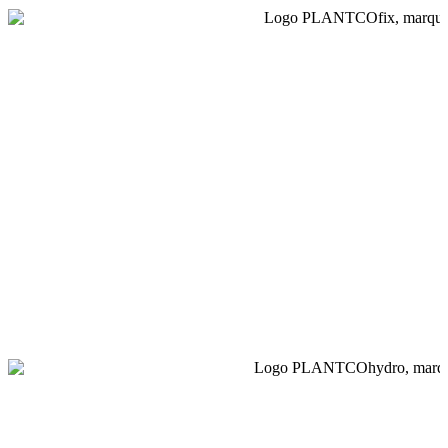
PlantcoFix rassemble des solutions d’ancrage de motte,
de haubanage des arbres et d’ancrage de mobil-home,
ainsi qu’une gamme complète d’accessoires de
plantation. Sécurisez durablement vos aménagements
grâce à des systèmes fiables de fixation et de protection
des végétaux.