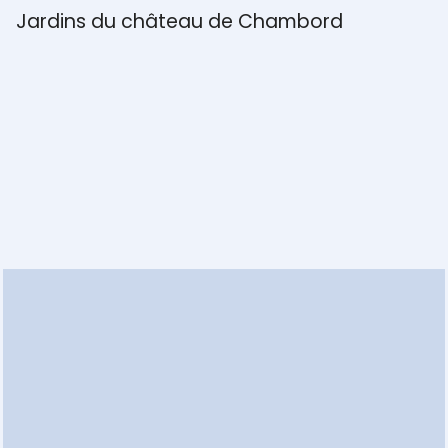
Toiture végétalisée de La Factory
Parc de l’Ilot de Laage