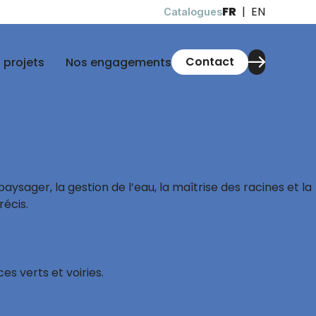
FR
EN
Catalogues
Contact
 projets
Nos engagements
sager, la gestion de l’eau, la maîtrise des racines et la
écis.
s verts et voiries.