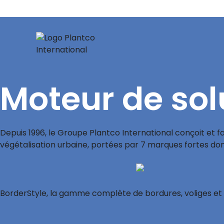
Moteur de sol
Depuis 1996, le Groupe Plantco International conçoit et f
végétalisation urbaine, portées par 7 marques fortes do
BorderStyle, la gamme complète de bordures, voliges et b